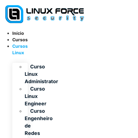
Ir
para
o
conteúdo
Início
Cursos
Cursos
Linux
Curso
Linux
Administrator
Curso
Linux
Engineer
Curso
Engenheiro
de
Redes