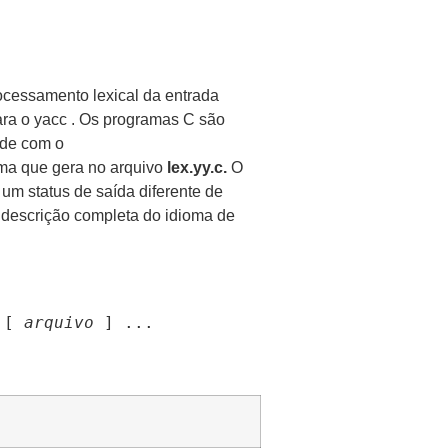
ocessamento lexical da entrada
ra o yacc .
Os programas C são
ade com o
ma que gera no arquivo
lex.yy.c.
O
um status de saída diferente de
scrição completa do idioma de
 [ 
arquivo
 ] ...