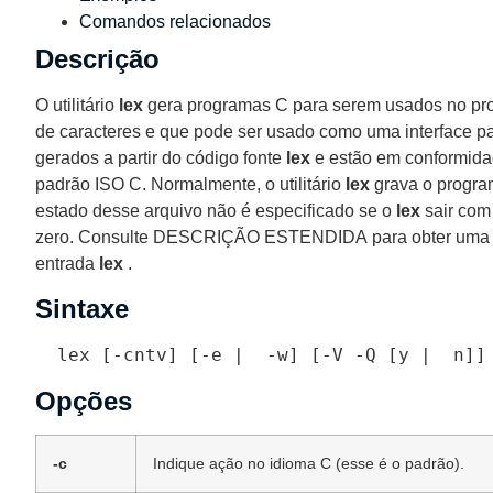
Comandos relacionados
Descrição
O utilitário
lex
gera programas C para serem usados ​​no pr
de caracteres e que pode ser usado como uma interface pa
gerados a partir do código fonte
lex
e estão em conformid
padrão ISO C.
Normalmente, o utilitário
lex
grava o progra
estado desse arquivo não é especificado se o
lex
sair com 
zero.
Consulte DESCRIÇÃO ESTENDIDA para obter uma de
entrada
lex
.
Sintaxe
 lex [-cntv] [-e |
 -w] [-V -Q [y |
 n]]
Opções
-c
Indique ação no idioma C (esse é o padrão).