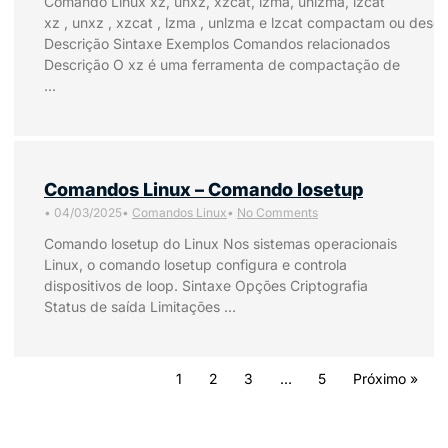
Comando Linux xz, unxz, xzcat, lzma, unlzma, lzcat
xz , unxz , xzcat , lzma , unlzma e lzcat compactam ou desc
Descrição Sintaxe Exemplos Comandos relacionados
Descrição O xz é uma ferramenta de compactação de
…
Comandos Linux – Comando losetup
•
04/03/2025
•
Comandos Linux
•
No Comments
Comando losetup do Linux Nos sistemas operacionais
Linux, o comando losetup configura e controla
dispositivos de loop. Sintaxe Opções Criptografia
Status de saída Limitações …
1
2
3
…
5
Próximo »