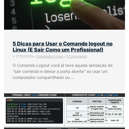
5 Dicas para Usar o Comando logout no
Linux (E Sair Como um Profissional)
•
17/12/2025
•
Comandos Linux
•
5 Comments
O Comando Logout você já teve aquela sensação de
“sair correndo e deixar a porta aberta” ao usar um
computador compartilhado ou …