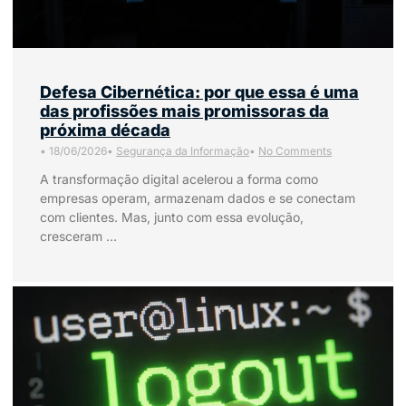
Defesa Cibernética: por que essa é uma
das profissões mais promissoras da
próxima década
•
18/06/2026
•
Segurança da Informação
•
No Comments
A transformação digital acelerou a forma como
empresas operam, armazenam dados e se conectam
com clientes. Mas, junto com essa evolução,
cresceram …