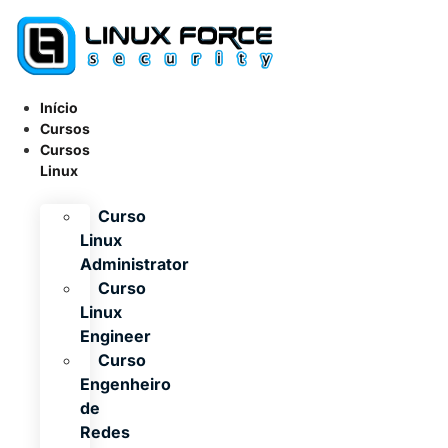
Ir
para
o
conteúdo
Início
Cursos
Cursos
Linux
Curso
Linux
Administrator
Curso
Linux
Engineer
Curso
Engenheiro
de
Redes