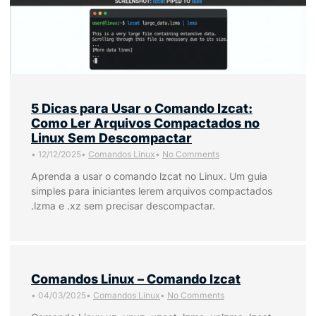
5 Dicas para Usar o Comando lzcat:
Como Ler Arquivos Compactados no
Linux Sem Descompactar
•
12/12/2025
•
Comandos Linux
•
No Comments
Aprenda a usar o comando lzcat no Linux. Um guia
simples para iniciantes lerem arquivos compactados
.lzma e .xz sem precisar descompactar.
Comandos Linux – Comando lzcat
•
04/03/2025
•
Comandos Linux
•
No Comments