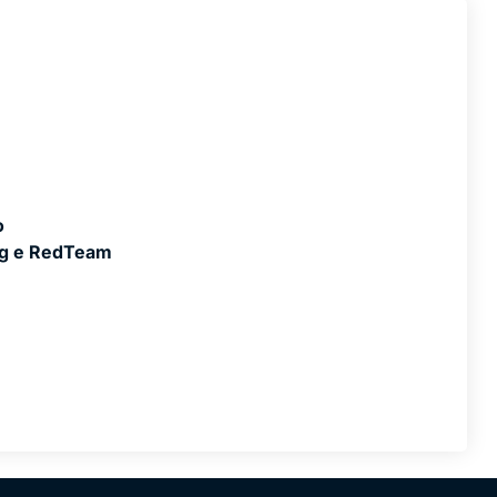
o
ng e RedTeam