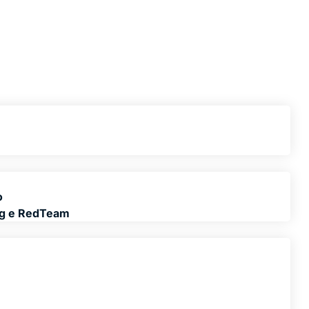
o
ng e RedTeam