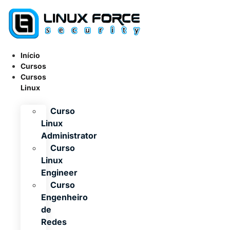
Ir
para
o
conteúdo
Início
Cursos
Cursos
Linux
Curso
Linux
Administrator
Curso
Linux
Engineer
Curso
Engenheiro
de
Redes