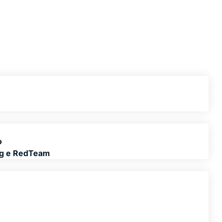
o
ng e RedTeam