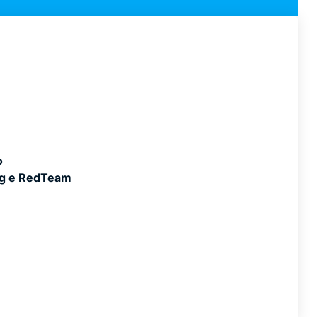
o
ng e RedTeam