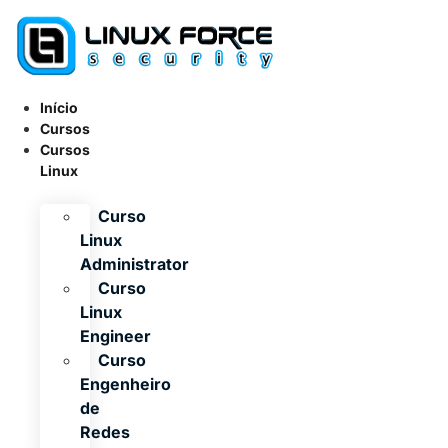
Ir
para
o
conteúdo
Início
Cursos
Cursos
Linux
Curso
Linux
Administrator
Curso
Linux
Engineer
Curso
Engenheiro
de
Redes