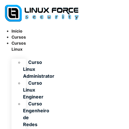
Ir
para
o
conteúdo
Início
Cursos
Cursos
Linux
Curso
Linux
Administrator
Curso
Linux
Engineer
Curso
Engenheiro
de
Redes