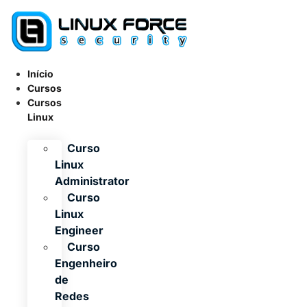
Ir
para
o
conteúdo
Início
Cursos
Cursos
Linux
Curso
Linux
Administrator
Curso
Linux
Engineer
Curso
Engenheiro
de
Redes