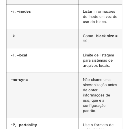
-i
,
–inodes
Listar informações
do inode em vez do
uso do bloco.
-k
Como
–block-size =
1K
.
-l
,
–local
Limite de listagem
para sistemas de
arquivos locais.
–no-sync
Não chame uma
sincronização antes
de obter
informações de
uso, que é a
configuração
padrão.
-P
,
–portability
Use o formato de