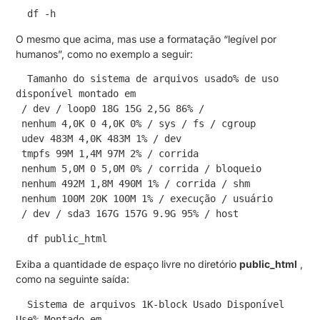
 df -h
O mesmo que acima, mas use a formatação “legível por
humanos”, como no exemplo a seguir:
 Tamanho do sistema de arquivos usado% de uso 
disponível montado em
 / dev / loop0 18G 15G 2,5G 86% /
 nenhum 4,0K 0 4,0K 0% / sys / fs / cgroup
 udev 483M 4,0K 483M 1% / dev
 tmpfs 99M 1,4M 97M 2% / corrida
 nenhum 5,0M 0 5,0M 0% / corrida / bloqueio
 nenhum 492M 1,8M 490M 1% / corrida / shm
 nenhum 100M 20K 100M 1% / execução / usuário
 / dev / sda3 167G 157G 9.9G 95% / host
 df public_html
Exiba a quantidade de espaço livre no diretório
public_html
,
como na seguinte saída:
 Sistema de arquivos 1K-block Usado Disponível 
Use% Montado em