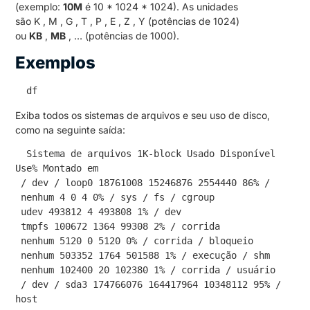
(exemplo:
10M
é 10 * 1024 * 1024).
As unidades
são K , M , G , T , P , E , Z , Y (potências de 1024)
ou
KB
,
MB
, … (potências de 1000).
Exemplos
 df
Exiba todos os sistemas de arquivos e seu uso de disco,
como na seguinte saída:
 Sistema de arquivos 1K-block Usado Disponível 
Use% Montado em
 / dev / loop0 18761008 15246876 2554440 86% /
 nenhum 4 0 4 0% / sys / fs / cgroup
 udev 493812 4 493808 1% / dev
 tmpfs 100672 1364 99308 2% / corrida
 nenhum 5120 0 5120 0% / corrida / bloqueio
 nenhum 503352 1764 501588 1% / execução / shm
 nenhum 102400 20 102380 1% / corrida / usuário
 / dev / sda3 174766076 164417964 10348112 95% / 
host