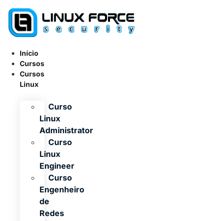
Ir
para
o
conteúdo
Início
Cursos
Cursos
Linux
Curso
Linux
Administrator
Curso
Linux
Engineer
Curso
Engenheiro
de
Redes