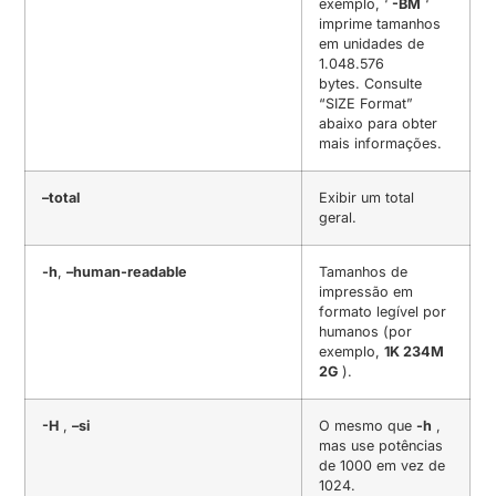
exemplo, ‘
-BM
‘
imprime tamanhos
em unidades de
1.048.576
bytes.
Consulte
“SIZE Format”
abaixo para obter
mais informações.
–total
Exibir um total
geral.
-h
,
–human-readable
Tamanhos de
impressão em
formato legível por
humanos (por
exemplo,
1K 234M
2G
).
-H
,
–si
O mesmo que
-h
,
mas use potências
de 1000 em vez de
1024.