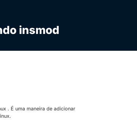
ndo insmod
ux .
É uma maneira de adicionar
inux.