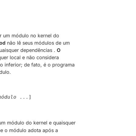
ir um módulo no kernel do
od
não lê seus módulos de um
quaisquer dependências .
O
uer local e não considera
 inferior;
de fato, é o programa
dulo.
módulo
 ...]
m módulo do kernel e quaisquer
ue o módulo adota após a