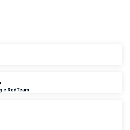
o
ng e RedTeam