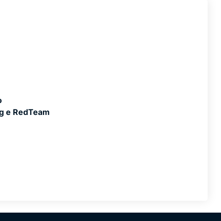
o
ng e RedTeam