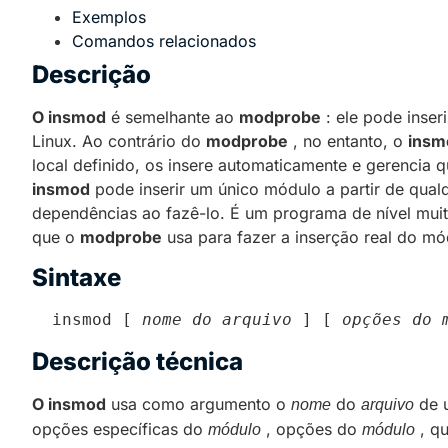
Exemplos
Comandos relacionados
Descrição
O insmod
é semelhante ao
modprobe
: ele pode inser
Linux.
Ao contrário do
modprobe
, no entanto, o
insm
local definido, os insere automaticamente e gerencia 
insmod
pode inserir um único módulo a partir de qualq
dependências ao fazê-lo.
É um programa de nível muito
que o
modprobe
usa para fazer a inserção real do mó
Sintaxe
 insmod [ 
nome do arquivo
 ] [ 
opções do 
Descrição técnica
O insmod
usa como argumento o
do
de u
nome
arquivo
opções específicas do
, opções do
, q
módulo
módulo