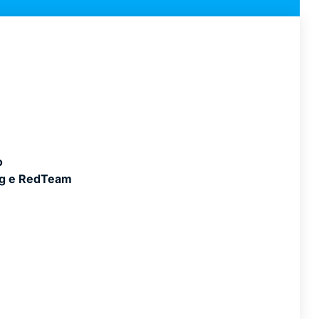
o
ng e RedTeam