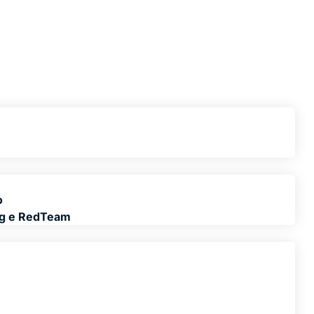
o
ng e RedTeam