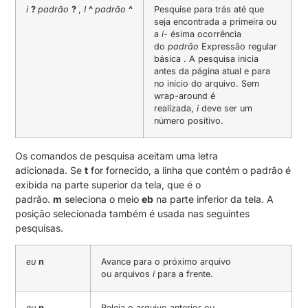
i
?
padrão
?
,
I
^
padrão
^
Pesquise para trás até que
seja encontrada a primeira ou
a
i-
ésima ocorrência
do
padrão
Expressão regular
básica . A pesquisa inicia
antes da página atual e para
no início do arquivo. Sem
wrap-around é
realizada,
i
deve ser um
número positivo.
Os comandos de pesquisa aceitam uma letra
adicionada. Se
t
for fornecido, a linha que contém o padrão é
exibida na parte superior da tela, que é o
padrão.
m
seleciona o meio
eb
na parte inferior da tela. A
posição selecionada também é usada nas seguintes
pesquisas.
eu
n
Avance para o próximo arquivo
ou arquivos
i
para a frente.
eu
p
Releia o arquivo anterior ou