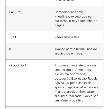
posição atual.
i
w
,
i
z
Comporte-se como
<newline>, exceto que
eu
me
tornei o novo tamanho da
página.
.
,
^ L
Redesenhe a tela.
$
Avance para a última linha do
arquivo de entrada.
i
/
padrão
/
Procure adiante até que seja
encontrada a primeira ou
a
i-
ésima ocorrência
do
padrão
Expressão Regular
Básica . A pesquisa inicia
após a página atual e para no
final do arquivo. Sem wrap-
around é realizada,
i
deve ser
um número positivo.