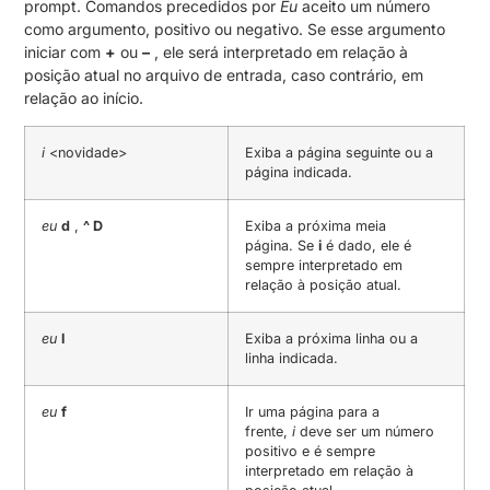
prompt. Comandos precedidos por
Eu
aceito um número
como argumento, positivo ou negativo. Se esse argumento
iniciar com
+
ou
–
, ele será interpretado em relação à
posição atual no arquivo de entrada, caso contrário, em
relação ao início.
i
<novidade>
Exiba a página seguinte ou a
página indicada.
eu
d
,
^ D
Exiba a próxima meia
página. Se
i
é dado, ele é
sempre interpretado em
relação à posição atual.
eu
l
Exiba a próxima linha ou a
linha indicada.
eu
f
Ir uma página para a
frente,
i
deve ser um número
positivo e é sempre
interpretado em relação à