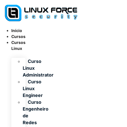
Ir
para
o
conteúdo
Início
Cursos
Cursos
Linux
Curso
Linux
Administrator
Curso
Linux
Engineer
Curso
Engenheiro
de
Redes