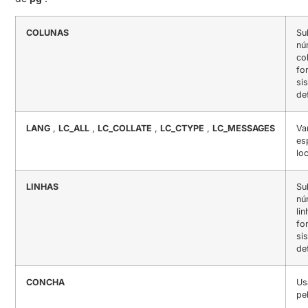
COLUNAS
Su
nú
co
fo
si
de
LANG
,
LC_ALL
,
LC_COLLATE
,
LC_CTYPE
,
LC_MESSAGES
Var
es
lo
LINHAS
Su
nú
li
fo
si
de
CONCHA
Us
pe