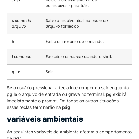
os arquivos
i
para trás.
s
nome do
Salve o arquivo atual no
nome do
arquivo
arquivo
fornecido .
h
Exibe um resumo do comando.
!
comando
Execute o
comando
usando o shell.
q
,
q
Sair.
Se o usuário pressionar a tecla interromper ou sair enquanto
pg lê o arquivo de entrada ou grava no terminal,
pg
exibirá
imediatamente o prompt. Em todas as outras situações,
essas teclas terminarão na
pág
.
variáveis ​​ambientais
As seguintes variáveis ​​de ambiente afetam o comportamento
de
pg
: