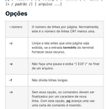
[+ / 
padrão
 /] [ 
arquivo
 ...]
Opções
–
número
O número de linhas por página. Normalmente,
este é o número de linhas CRT menos uma.
-c
Limpe a tela antes que uma página seja
exibida, se a entrada
terminfo
do terminal
fornecer esse recurso.
-e
Não faça uma pausa e exiba “( EOF )” no final
de um arquivo.
-f
Não divida linhas longas.
-n
Sem essa opção, os comandos devem ser
finalizados por um caractere de nova
linha. Com esta opção,
pg
avança uma vez
uma carta de comando é inserido.