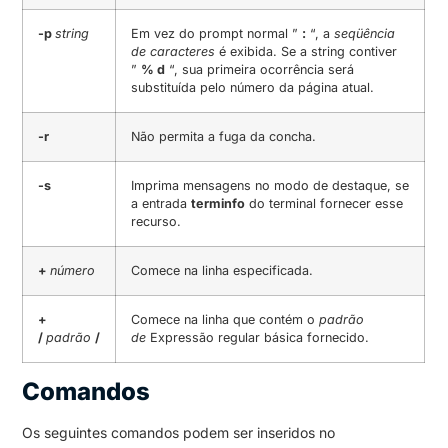
-p
string
Em vez do prompt normal ”
:
“, a
seqüência
de caracteres
é exibida. Se a string contiver
”
% d
“, sua primeira ocorrência será
substituída pelo número da página atual.
-r
Não permita a fuga da concha.
-s
Imprima mensagens no modo de destaque, se
a entrada
terminfo
do terminal fornecer esse
recurso.
+
número
Comece na linha especificada.
+
Comece na linha que contém o
padrão
/
padrão
/
de
Expressão regular básica fornecido.
Comandos
Os seguintes comandos podem ser inseridos no