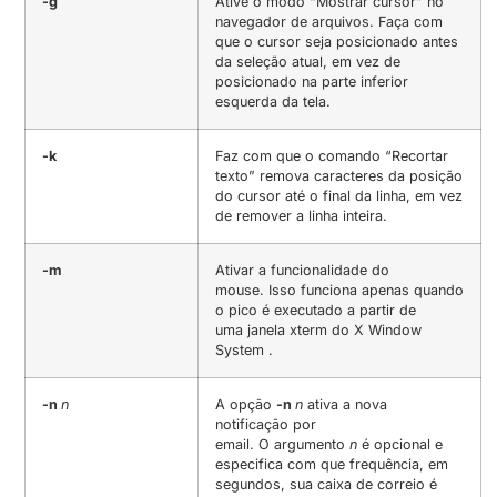
-g
Ative o modo “Mostrar cursor” no
navegador de arquivos. Faça com
que o cursor seja posicionado antes
da seleção atual, em vez de
posicionado na parte inferior
esquerda da tela.
-k
Faz com que o comando “Recortar
texto” remova caracteres da posição
do cursor até o final da linha, em vez
de remover a linha inteira.
-m
Ativar a funcionalidade do
mouse. Isso funciona apenas quando
o pico é executado a partir de
uma janela xterm do X Window
System .
-n
n
A opção
-n
n
ativa a nova
notificação por
email. O argumento
n
é opcional e
especifica com que frequência, em
segundos, sua caixa de correio é