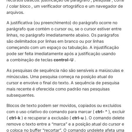
/ colar bloco , um verificador ortográfico e um navegador de
arquivos.
A justificativa (ou preenchimento) do parágrafo ocorre no
parágrafo que contém o cursor ou, se o cursor estiver entre
linhas, no parágrafo imediatamente abaixo. Os parágrafos
são delimitados por linhas em branco ou por linhas
começando com um espaço ou tabulação. A injustificação
pode ser feita imediatamente após a justificação usando
a combinação de teclas
control-U
.
As pesquisas de sequência não são sensíveis a maiúsculas e
minúsculas. Uma pesquisa começa na posição atual do
cursor e envolve o final do texto. A sequência de pesquisa
mais recente é oferecida como padrão nas pesquisas
subsequentes.
Blocos de texto podem ser movidos, copiados ou excluídos
com o uso criativo do comando para marcar (
ctrl- ^
), excluir
(
ctrl-k
) e recuperar a exclusão (
ctrl-u
). O comando delete
remove o texto entre a “marca” e a posição atual do cursor e
o coloca no buffer “recortar”. O comando undelete afeta uma