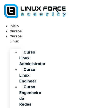
Ir
para
o
conteúdo
Início
Cursos
Cursos
Linux
Curso
Linux
Administrator
Curso
Linux
Engineer
Curso
Engenheiro
de
Redes