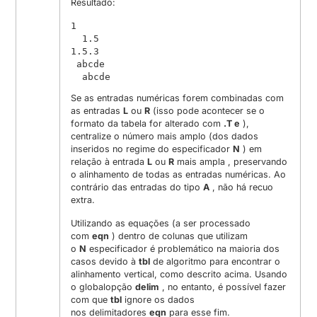
Resultado:
1

  1.5

1.5.3

 abcde

  abcde
Se as entradas numéricas forem combinadas com
as entradas
L
ou
R
(isso pode acontecer se o
formato da tabela for alterado com
.T e
),
centralize o número mais amplo (dos dados
inseridos no regime do especificador
N
) em
relação à entrada
L
ou
R
mais ampla , preservando
o alinhamento de todas as entradas numéricas. Ao
contrário das entradas do tipo
A
, não há recuo
extra.
Utilizando as equações (a ser processado
com
eqn
) dentro de colunas que utilizam
o
N
especificador é problemático na maioria dos
casos devido à
tbl
de algoritmo para encontrar o
alinhamento vertical, como descrito acima. Usando
o global
opção
delim
, no entanto, é possível fazer
com que
tbl
ignore os dados
nos delimitadores
eqn
para esse fim.