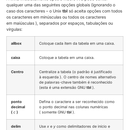
qualquer uma das seguintes opções globais (ignorando o
caso dos caracteres – o Unix
tbl
só aceita opções com todos
os caracteres em minúsculas ou todos os caracteres
em maiúsculas ), separados por espaços, tabulações ou
vírgulas:
allbox
Coloque cada item da tabela em uma caixa.
caixa
Coloque a tabela em uma caixa.
Centro
Centralize a tabela (o padrão é justificado
à esquerda ). O centro de nomes alternativo
de palavras-chave também é reconhecido
(esta é uma extensão GNU
tbl
).
ponto
Defina o caractere a ser reconhecido como
decimal
o ponto decimal nas colunas numéricas
(
c
)
( somente GNU
tbl
).
delim
Use
x
e
y
como delimitadores de início e