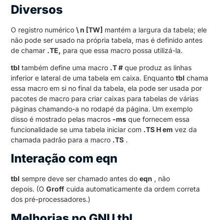
Diversos
O registro numérico
\ n [TW]
mantém a largura da tabela; ele
não pode ser usado na própria tabela, mas é definido antes
de chamar
.TE,
para que essa macro possa utilizá-la.
tbl
também define uma macro
.T #
que produz as linhas
inferior e lateral de uma tabela em caixa. Enquanto
tbl
chama
essa macro em si no final da tabela, ela pode ser usada por
pacotes de macro para criar caixas para tabelas de várias
páginas chamando-a no rodapé da página. Um exemplo
disso é mostrado pelas macros
-ms
que fornecem essa
funcionalidade se uma tabela iniciar com
.TS H em
vez da
chamada padrão para a macro
.TS
.
Interação com eqn
tbl
sempre deve ser chamado antes do
eqn
, não
depois. (O
Groff
cuida automaticamente da ordem correta
dos pré-processadores.)
Melhorias no GNU tbl