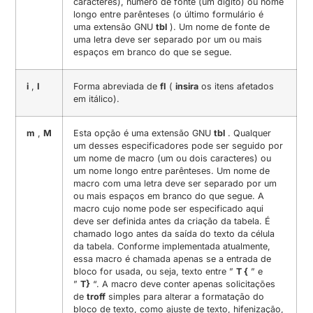
caracteres), número de fonte (um dígito) ou nome
longo entre parênteses (o último formulário é
uma extensão GNU
tbl
). Um nome de fonte de
uma letra deve ser separado por um ou mais
espaços em branco do que se segue.
i
,
I
Forma abreviada de
fI
(
insira
os itens afetados
em itálico).
m
,
M
Esta opção é uma extensão GNU
tbl
. Qualquer
um desses especificadores pode ser seguido por
um nome de macro (um ou dois caracteres) ou
um nome longo entre parênteses. Um nome de
macro com uma letra deve ser separado por um
ou mais espaços em branco do que segue. A
macro cujo nome pode ser especificado aqui
deve ser definida antes da criação da tabela. É
chamado logo antes da saída do texto da célula
da tabela. Conforme implementada atualmente,
essa macro é chamada apenas se a entrada de
bloco for usada, ou seja, texto entre ”
T {
” e
”
T}
“. A macro deve conter apenas solicitações
de
troff
simples para alterar a formatação do
bloco de texto, como ajuste de texto, hifenização,