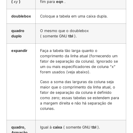
(
xy
)
fim para
eqn
.
doublebox
Coloque a tabela em uma caixa dupla.
quadro
O mesmo que o doublebox
duplo
( somente GNU
tbl
).
expandir
Faça a tabela tão larga quanto o
comprimento da linha atual (fornecendo um
fator de separação da coluna). Ignorado se
um ou mais especificadores de coluna “x”
forem usados ​​(veja abaixo).
Caso a soma das larguras da coluna seja
maior que o comprimento da linha atual, o
fator de separação da coluna é definido
como zero; essas tabelas se estendem para
a margem direita e não há separação de
colunas.
quadro,
Igual à
caixa
( somente GNU
tbl
).
Armação