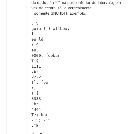
de dados ”
\ ^
“, na parte inferior do intervalo, em
vez de centralizá-lo verticalmente
( somente GNU
tbl
). Exemplo:
.TS

guia (;) allbox;

ll

eu ld

r ^

eu.

0000; foobar

T {

1111

.br

2222

T}; foo

r;

T {

3333

.br

4444

T}; bar

\ ^; \ ^

.TE