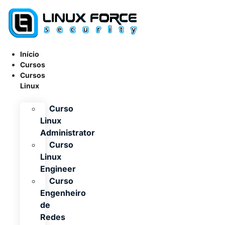
Ir
para
o
conteúdo
Início
Cursos
Cursos
Linux
Curso
Linux
Administrator
Curso
Linux
Engineer
Curso
Engenheiro
de
Redes