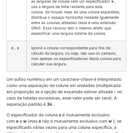
as larguras de coluna sem um especificador
x
,
use a largura de linha restante para esta
coluna. Se houver mais de uma coluna expandida,
distribua o espaço horizontal restante igualmente
entre as colunas afetadas (esta é uma extensão
GNU). Esse recurso tem o mesmo efeito que
especificar uma largura mínima da coluna.
z
,
z
Ignore a coluna correspondente para fins de
cálculo da largura, ou seja, não use os campos,
mas apenas os especificadores desta coluna para
calcular sua largura.
Um sufixo numérico em um caractere-chave é interpretado
como uma separação de coluna em unidades (multiplicada
em proporção se a opção de expansão estiver ativada – no
caso de tabelas excessivas, esse valor pode ser zero). A
separação padrão é
3n
.
O especificador de coluna
x
é mutuamente exclusivo
com
e
e
w
(mas
e
não é mutuamente exclusivo com
w
); se
especificado várias vezes para uma coluna específica, a