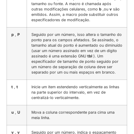
tamanho ou fonte. A macro é chamada após
outras modificações celulares, como
b
,
ou
v
são
emitidos. Assim, a macro pode substituir outros
especificadores de modificação.
p
,
P
Seguido por um número, isso altera o tamanho do
ponto para os campos afetados. Se assinado, o
tamanho atual do ponto é aumentado ou diminuído
(usar um número assinado em vez de um dígito
assinado é uma extensão GNU
tbl
). Um
especificador de tamanho de ponto seguido por
um número de separação de coluna deve ser
separado por um ou mais espaços em branco.
t
,
t
Inicie um item estendendo verticalmente as linhas
na parte superior do intervalo, em vez de
centralizá-lo verticalmente.
u
,
U
Mova a coluna correspondente para cima uma
meia linha.
v
,
v
Seguido por um número, indica o espaçamento