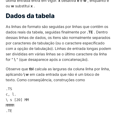
última entrada entra em vigor:
x
desativa
e
e
w
, enquanto e
ou
w
substitui
x
.
Dados da tabela
As linhas de formato são seguidas por linhas que contêm os
dados reais da tabela, seguidas finalmente por
.TE
. Dentro
dessas linhas de dados, os itens são normalmente separados
por caracteres de tabulação (ou o caractere especificado
com a opção de tabulação). Linhas de entrada longas podem
ser divididas em várias linhas se o último caractere da linha
for ”
\
” (que desaparece após a concatenação).
Observe que
tbl
calcula as larguras da coluna linha por linha,
aplicando
\ w
em cada entrada que não é um bloco de
texto. Como conseqüência, construções como
.TS

c, l.

\ s [20] MM

MMMM

.TE