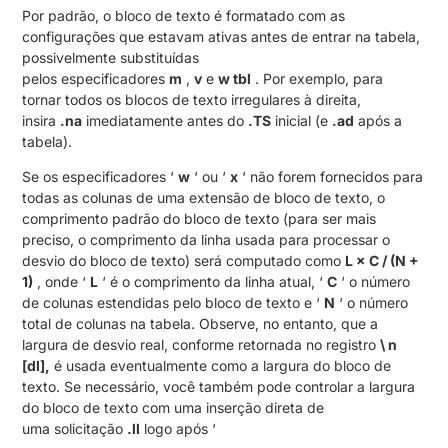
Por padrão, o bloco de texto é formatado com as
configurações que estavam ativas antes de entrar na tabela,
possivelmente substituídas
pelos especificadores
m
,
v
e
w
tbl
. Por exemplo, para
tornar todos os blocos de texto irregulares à direita,
insira
.na
imediatamente antes do
.TS
inicial (e
.ad
após a
tabela).
Se os especificadores ‘
w
‘ ou ‘
x
‘ não forem fornecidos para
todas as colunas de uma extensão de bloco de texto, o
comprimento padrão do bloco de texto (para ser mais
preciso, o comprimento da linha usada para processar o
desvio do bloco de texto) será computado como
L × C / (N +
1)
, onde ‘
L
‘ é o comprimento da linha atual, ‘
C
‘ o número
de colunas estendidas pelo bloco de texto e ‘
N
‘ o número
total de colunas na tabela. Observe, no entanto, que a
largura de desvio real, conforme retornada no registro
\ n
[dl],
é usada eventualmente como a largura do bloco de
texto. Se necessário, você também pode controlar a largura
do bloco de texto com uma inserção direta de
uma solicitação
.ll
logo após ‘