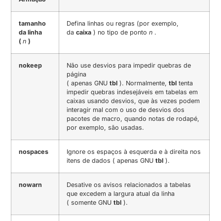
tamanho
Defina linhas ou regras (por exemplo,
da linha
da
caixa
) no tipo de ponto
n
.
(
n
)
nokeep
Não use desvios para impedir quebras de
página
( apenas GNU
tbl
). Normalmente,
tbl
tenta
impedir quebras indesejáveis ​​em tabelas em
caixas usando desvios, que às vezes podem
interagir mal com o uso de desvios dos
pacotes de macro, quando notas de rodapé,
por exemplo, são usadas.
nospaces
Ignore os espaços à esquerda e à direita nos
itens de dados ( apenas GNU
tbl
).
nowarn
Desative os avisos relacionados a tabelas
que excedem a largura atual da linha
( somente GNU
tbl
).