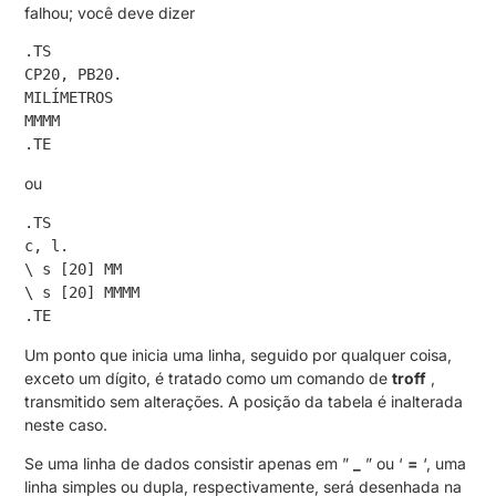
falhou; você deve dizer
.TS

CP20, PB20.

MILÍMETROS

MMMM

.TE
ou
.TS

c, l.

\ s [20] MM

\ s [20] MMMM

.TE
Um ponto que inicia uma linha, seguido por qualquer coisa,
exceto um dígito, é tratado como um comando de
troff
,
transmitido sem alterações. A posição da tabela é inalterada
neste caso.
Se uma linha de dados consistir apenas em ”
_
” ou ‘
=
‘, uma
linha simples ou dupla, respectivamente, será desenhada na