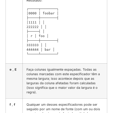
Resultado:
┌─────┬────────┐

│0000 │ foobar │

├─────┼────────┤

│1111 │ │

222222 │ │

├─────┤ │

│ r │ foo │

├─────┼────────┤

333333 │ │

444444 │ bar │

└─────┴────────┘
e
,
E
Faça colunas igualmente espaçadas. Todas as
colunas marcadas com este especificador têm a
mesma largura; isso acontece depois que as
larguras da coluna afetadas foram calculadas
(isso significa que o maior valor da largura é o
regra).
f
,
f
Qualquer um desses especificadores pode ser
seguido por um nome de fonte (com um ou dois