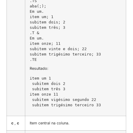
.TS

aba(;);

Em um.

item um; 1

subitem dois; 2

subitem três; 3

.T &

Em um.

item onze; 11

subitem vinte e dois; 22

subitem trigésimo terceiro; 33

.TE
Resultado:
item um 1

 subitem dois 2

 subitem três 3

item onze 11

 subitem vigésimo segundo 22

 subitem trigésimo terceiro 33
c
,
c
Item central na coluna.