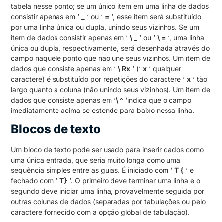
tabela nesse ponto; se um único item em uma linha de dados
consistir apenas em ‘
_
‘ ou ‘
=
‘, esse item será substituído
por uma linha única ou dupla, unindo seus vizinhos. Se um
item de dados consistir apenas em ‘
\ _
‘ ou ‘
\ =
‘, uma linha
única ou dupla, respectivamente, será desenhada através do
campo naquele ponto que não une seus vizinhos. Um item de
dados que consiste apenas em ‘
\ Rx
‘ (‘
x
‘ qualquer
caractere) é substituído por repetições do caractere ‘
x
‘ tão
largo quanto a coluna (não unindo seus vizinhos). Um item de
dados que consiste apenas em ‘
\ ^
‘indica que o campo
imediatamente acima se estende para baixo nessa linha.
Blocos de texto
Um bloco de texto pode ser usado para inserir dados como
uma única entrada, que seria muito longa como uma
sequência simples entre as guias. É iniciado com ‘
T {
‘ e
fechado com ‘
T}
‘. O primeiro deve terminar uma linha e o
segundo deve iniciar uma linha, provavelmente seguida por
outras colunas de dados (separadas por tabulações ou pelo
caractere fornecido com a opção global de tabulação).