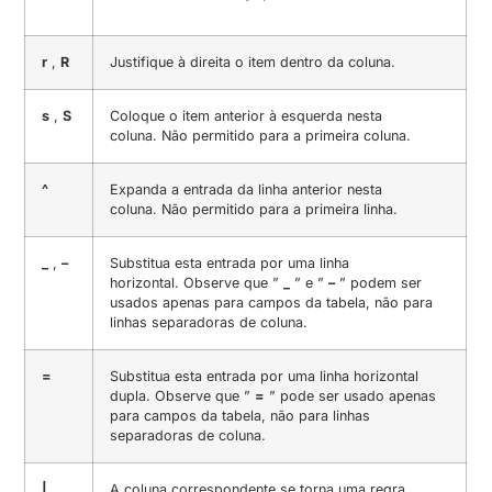
r
,
R
Justifique à direita o item dentro da coluna.
s
,
S
Coloque o item anterior à esquerda nesta
coluna. Não permitido para a primeira coluna.
^
Expanda a entrada da linha anterior nesta
coluna. Não permitido para a primeira linha.
_
,
–
Substitua esta entrada por uma linha
horizontal. Observe que ”
_
” e ”
–
” podem ser
usados ​​apenas para campos da tabela, não para
linhas separadoras de coluna.
=
Substitua esta entrada por uma linha horizontal
dupla. Observe que ”
=
” pode ser usado apenas
para campos da tabela, não para linhas
separadoras de coluna.
|
A coluna correspondente se torna uma regra