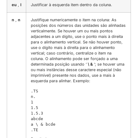
eu
,
l
Justificar à esquerda item dentro da coluna.
n
,
n
Justifique numericamente o item na coluna: As
posições dos números das unidades são alinhadas
verticalmente. Se houver um ou mais pontos
adjacentes a um dígito, use o ponto mais à direita
para o alinhamento vertical. Se não houver ponto,
use o dígito mais à direita para o alinhamento
vertical; caso contrário, centralize o item na
coluna. O alinhamento pode ser forçado a uma
determinada posição usando ‘
\ &
‘; se houver uma
ou mais instâncias desse caractere especial (não
imprimível) presente nos dados, use a mais à
esquerda para alinhar. Exemplo:
.TS

n.

1

1.5

1.5.3

abcde

a \ & bcde

.TE