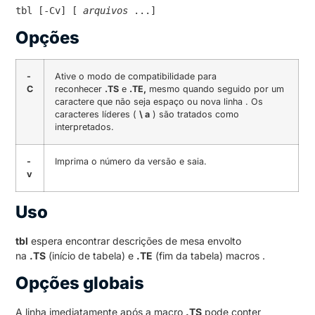
tbl [-Cv] [ 
arquivos
 ...]
Opções
-
Ative o modo de compatibilidade para
C
reconhecer
.TS
e
.TE,
mesmo quando seguido por um
caractere que não seja espaço ou nova linha . Os
caracteres líderes (
\ a
) são tratados como
interpretados.
-
Imprima o número da versão e saia.
v
Uso
tbl
espera encontrar descrições de mesa envolto
na
.TS
(início de tabela) e
.TE
(fim da tabela) macros .
Opções globais
A linha imediatamente após a macro
.TS
pode conter