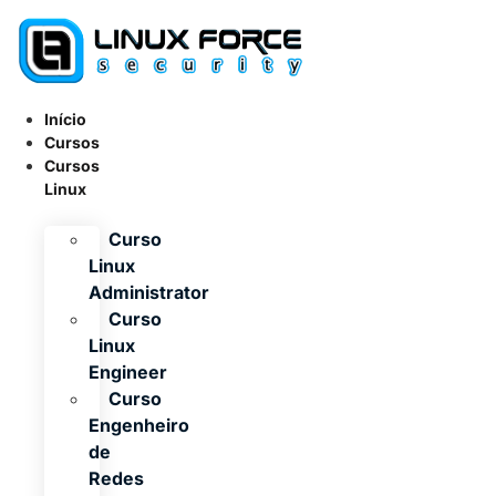
Ir
para
o
conteúdo
Início
Cursos
Cursos
Linux
Curso
Linux
Administrator
Curso
Linux
Engineer
Curso
Engenheiro
de
Redes