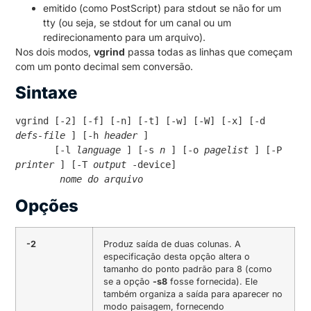
emitido (como PostScript) para stdout se não for um
tty (ou seja, se stdout for um canal ou um
redirecionamento para um arquivo).
Nos dois modos,
vgrind
passa todas as linhas que começam
com um ponto decimal sem conversão.
Sintaxe
vgrind [-2] [-f] [-n] [-t] [-w] [-W] [-x] [-d 
defs-file
 ] [-h 
header
 ]

       [-l 
language
 ] [-s 
n
 ] [-o 
pagelist
 ] [-P 
printer
 ] [-T 
output
 -device] 

nome do arquivo
Opções
-2
Produz saída de duas colunas. A
especificação desta opção altera o
tamanho do ponto padrão para 8 (como
se a opção
-s8
fosse fornecida). Ele
também organiza a saída para aparecer no
modo paisagem, fornecendo