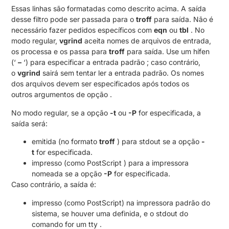
Essas linhas são formatadas como descrito acima. A saída
desse filtro pode ser passada para o
troff
para saída. Não é
necessário fazer pedidos específicos com
eqn
ou
tbl
. No
modo regular,
vgrind
aceita nomes de arquivos de entrada,
os processa e os passa para
troff
para saída. Use um hífen
(‘
–
‘) para especificar a entrada padrão ; caso contrário,
o
vgrind
sairá sem tentar ler a entrada padrão. Os nomes
dos arquivos devem ser especificados após todos os
outros argumentos de opção .
No modo regular, se a opção
-t
ou
-P
for especificada, a
saída será:
emitida (no formato
troff
) para stdout se a opção
-
t
for especificada.
impresso (como PostScript ) para a impressora
nomeada se a opção
-P
for especificada.
Caso contrário, a saída é:
impresso (como PostScript) na impressora padrão do
sistema, se houver uma definida, e o stdout do
comando for um tty .