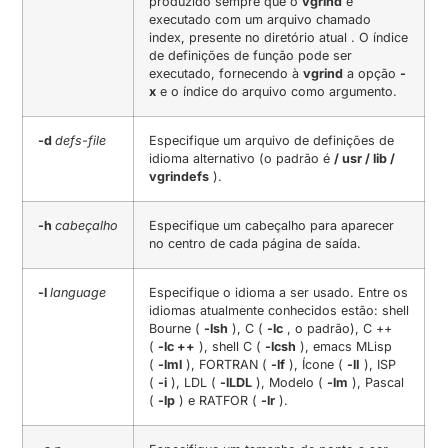
produzido sempre que o
vgrind
é
executado com um arquivo chamado
index, presente no diretório atual . O índice
de definições de função pode ser
executado, fornecendo à
vgrind
a opção
-
x
e o índice do arquivo como argumento.
-d
defs-file
Especifique um arquivo de definições de
idioma alternativo (o padrão é
/ usr / lib /
vgrindefs
).
-h
cabeçalho
Especifique um cabeçalho para aparecer
no centro de cada página de saída.
-l
language
Especifique o idioma a ser usado. Entre os
idiomas atualmente conhecidos estão: shell
Bourne (
-lsh
), C (
-lc
, o padrão), C ++
(
-lc ++
), shell C (
-lcsh
), emacs MLisp
(
-lml
), FORTRAN (
-lf
), Ícone (
-lI
), ISP
(
-i
), LDL (
-lLDL
), Modelo (
-lm
), Pascal
(
-lp
) e RATFOR (
-lr
).