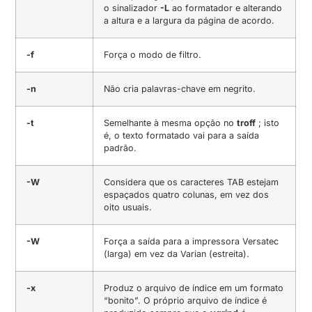
o sinalizador
-L
ao formatador e alterando
a altura e a largura da página de acordo.
-f
Força o modo de filtro.
-n
Não cria palavras-chave em negrito.
-t
Semelhante à mesma opção no
troff
; isto
é, o texto formatado vai para a saída
padrão.
-W
Considera que os caracteres TAB estejam
espaçados quatro colunas, em vez dos
oito usuais.
-W
Força a saída para a impressora Versatec
(larga) em vez da Varian (estreita).
-x
Produz o arquivo de índice em um formato
“bonito”. O próprio arquivo de índice é