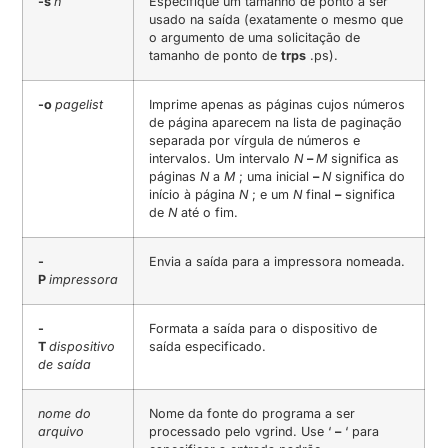
-s
n
Especifique um tamanho de ponto a ser
usado na saída (exatamente o mesmo que
o argumento de uma solicitação de
tamanho de ponto de
trps
.ps).
-o
pagelist
Imprime apenas as páginas cujos números
de página aparecem na lista de paginação
separada por vírgula de números e
intervalos. Um intervalo
N
–
M
significa as
páginas
N
a
M
; uma inicial
–
N
significa do
início à página
N
; e um
N
final
–
significa
de
N
até o fim.
-
Envia a saída para a impressora nomeada.
P
impressora
-
Formata a saída para o dispositivo de
T
dispositivo
saída especificado.
de saída
nome do
Nome da fonte do programa a ser
arquivo
processado pelo vgrind. Use ‘
–
‘ para